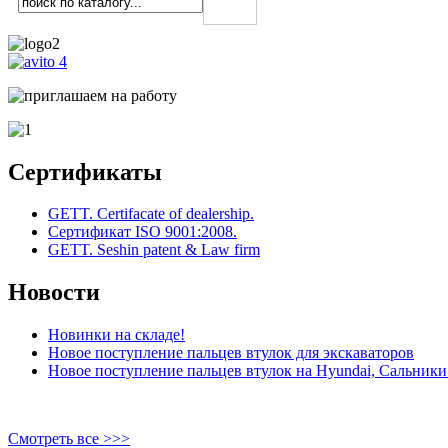
Сертификаты
GETT. Certifacate of dealership.
Сертификат ISO 9001:2008.
GETT. Seshin patent & Law firm
Новости
Новинки на складе!
Новое поступление пальцев втулок для экскаваторов
Новое поступление пальцев втулок на Hyundai, Сальники 
Смотреть все >>>