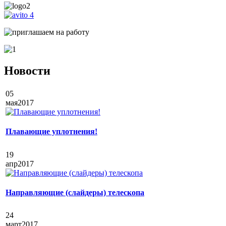
Новости
05
мая
2017
Плавающие уплотнения!
19
апр
2017
Направляющие (слайдеры) телескопа
24
март
2017