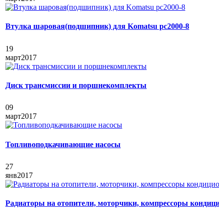
Втулка шаровая(подшипник) для Komatsu pc2000-8
19
март
2017
Диск трансмиссии и поршнекомплекты
09
март
2017
Топливоподкачивающие насосы
27
янв
2017
Радиаторы на отопители, моторчики, компрессоры кондици