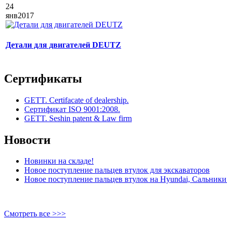
24
янв
2017
Детали для двигателей DEUTZ
Сертификаты
GETT. Certifacate of dealership.
Сертификат ISO 9001:2008.
GETT. Seshin patent & Law firm
Новости
Новинки на складе!
Новое поступление пальцев втулок для экскаваторов
Новое поступление пальцев втулок на Hyundai, Сальники 
Смотреть все >>>