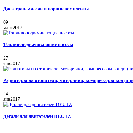
Диск трансмиссии и поршнекомплекты
09
март
2017
Топливоподкачивающие насосы
27
янв
2017
Радиаторы на отопители, моторчики, компрессоры кондици
24
янв
2017
Детали для двигателей DEUTZ