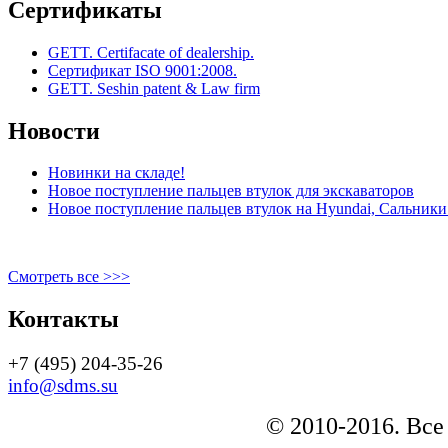
Сертификаты
GETT. Certifacate of dealership.
Сертификат ISO 9001:2008.
GETT. Seshin patent & Law firm
Новости
Новинки на складе!
Новое поступление пальцев втулок для экскаваторов
Новое поступление пальцев втулок на Hyundai, Сальники 
Смотреть все >>>
Контакты
+7 (495) 204-35-26
info@sdms.su
© 2010-2016. Все