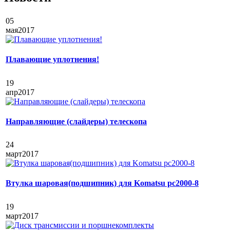
05
мая
2017
Плавающие уплотнения!
19
апр
2017
Направляющие (слайдеры) телескопа
24
март
2017
Втулка шаровая(подшипник) для Komatsu pc2000-8
19
март
2017