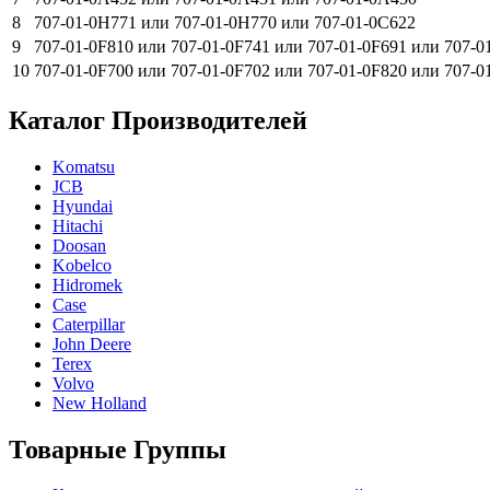
8
707-01-0H771 или 707-01-0H770 или 707-01-0C622
9
707-01-0F810 или 707-01-0F741 или 707-01-0F691 или 707-0
10
707-01-0F700 или 707-01-0F702 или 707-01-0F820 или 707-0
Каталог Производителей
Komatsu
JCB
Hyundai
Hitachi
Doosan
Kobelco
Hidromek
Case
Caterpillar
John Deere
Terex
Volvo
New Holland
Товарные Группы