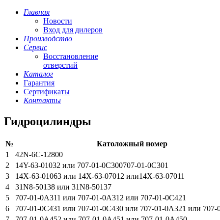
Главная
Новости
Вход для дилеров
Производство
Сервис
Восстановление
отверстий
Каталог
Гарантия
Сертификаты
Контакты
Гидроцилиндры
№
Католожный номер
1
42N-6C-12800
2
14Y-63-01032 или 707-01-0C300707-01-0C301
3
14X-63-01063 или 14X-63-07012 или14X-63-07011
4
31N8-50138 или 31N8-50137
5
707-01-0A311 или 707-01-0A312 или 707-01-0C421
6
707-01-0С431 или 707-01-0C430 или 707-01-0A321 или 707-
7
707-01-0A452 или 707-01-0A451 или 707-01-0A450