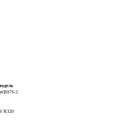
модель
 WB97S-5
0/ R320